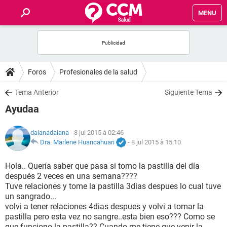
MENU
INICIO
FORUMS
Foros
Profesionales de la salud
SALUD
Tema Anterior
Siguiente Tema
Ayudaa
FAMILIA
daianadaiana
- 8 jul 2015 à 02:46
NUTRICIÓN
Dra. Marlene Huancahuari
-
8 jul 2015 à 15:10
Hola.. Quería saber que pasa si tomo la pastilla del día
BIENESTAR
después 2 veces en una semana????
Tuve relaciones y tome la pastilla 3dias despues lo cual tuve
SEXUALIDAD
un sangrado...
volvi a tener relaciones 4dias despues y volvi a tomar la
pastilla pero esta vez no sangre..esta bien eso??? Como se
GLOSARIO
que funciono la pastilla?? Cuando me tiene que venir la