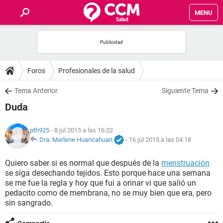
MENU
INICIO
FOROS
Foros
Profesionales de la salud
SALUD
Tema Anterior
Siguiente Tema
Duda
FAMILIA
pth925
- 8 jul 2015 a las 16:22
NUTRICIÓN
Dra. Marlene Huancahuari
-
16 jul 2015 a las 04:18
Quiero saber si es normal que después de la
menstruación
BIENESTAR
se siga desechando tejidos. Esto porque hace una semana
se me fue la regla y hoy que fui a orinar vi que salió un
SEXUALIDAD
pedacito como de membrana, no se muy bien que era, pero
sin sangrado.
GLOSARIO