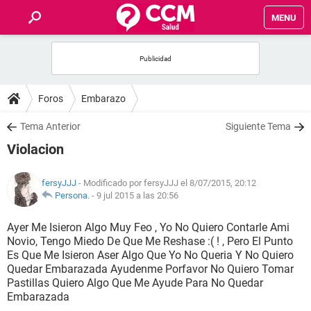
MENU
INICIO
FOROS
Foros
Embarazo
SALUD
Tema Anterior
Siguiente Tema
Violacion
FAMILIA
fersyJJJ
- Modificado por fersyJJJ el 8/07/2015, 20:12
NUTRICIÓN
Persona.
-
9 jul 2015 a las 20:56
Ayer Me Isieron Algo Muy Feo , Yo No Quiero Contarle Ami
BIENESTAR
Novio, Tengo Miedo De Que Me Reshase :( ! , Pero El Punto
Es Que Me Isieron Aser Algo Que Yo No Queria Y No Quiero
SEXUALIDAD
Quedar Embarazada Ayudenme Porfavor No Quiero Tomar
Pastillas Quiero Algo Que Me Ayude Para No Quedar
Embarazada
GLOSARIO