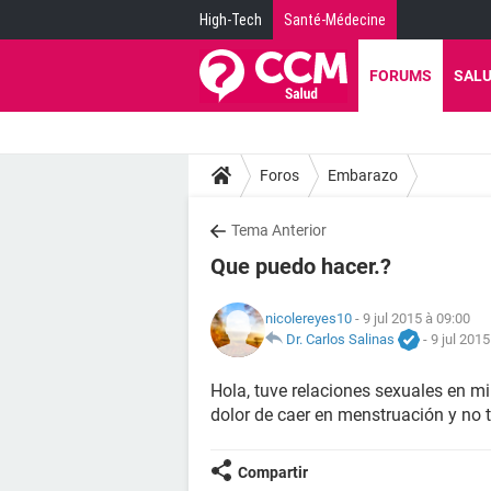
High-Tech
Santé-Médecine
FORUMS
SAL
Foros
Embarazo
Tema Anterior
Que puedo hacer.?
nicolereyes10
- 9 jul 2015 à 09:00
Dr. Carlos Salinas
-
9 jul 2015
Hola, tuve relaciones sexuales en mi 
dolor de caer en menstruación y no 
Compartir