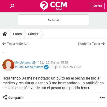
MENU
INICIO
FOROS
Foros
Cáncer
SALUD
Tema Anterior
Siguiente Tema
.
FAMILIA
Merchiroman29
- 12 jul 2015 a las 15:58
NUTRICIÓN
Dra. Marta Marnet
-
13 jul 2015 a las 11:22
Hola tengo 34 me he notado un bulto en el pecho he ido al
BIENESTAR
médico y resulta que tengo 3 me ha mandado un antibiótico
hecho secreción verde por el peson que podría tener.
SEXUALIDAD
Compartir
GLOSARIO