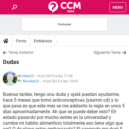
MENU
INICIO
FOROS
Foros
Embarazo
SALUD
Tema Anterior
Siguiente Tema
Dudas
FAMILIA
Nicolee23
- 14 jul 2015 a las 17:38
NUTRICIÓN
Nicolee23
-
14 jul 2015 a las 18:03
Buenas tardes, tengo una duda y ojalá puedan ayudarme,
BIENESTAR
hace 5 meses que tomó anticonceptivas (yasmin cd) y lo
que pasa es que este mes se me adelanto la regla en unos 5
SEXUALIDAD
días aproximadamente. Ah que se puede deber esto? Eh
estado pasando por mucho estrés en la universidad y
cambie mi hábito alimenticio totalmente eso tiene algo que
GLOSARIO
ver? O de plano estoy embarazada? El sangrado me duró 5