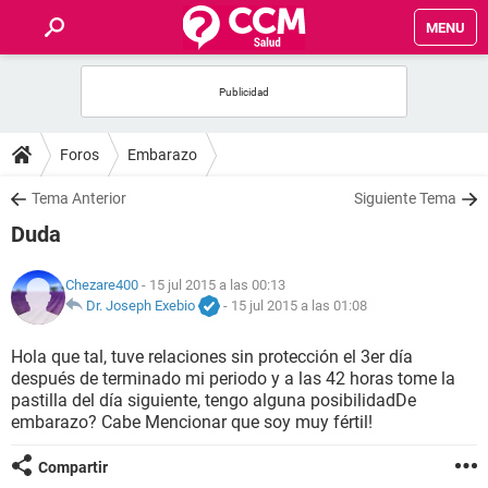
MENU
INICIO
FOROS
Foros
Embarazo
SALUD
Tema Anterior
Siguiente Tema
Duda
FAMILIA
Chezare400
- 15 jul 2015 a las 00:13
NUTRICIÓN
Dr. Joseph Exebio
-
15 jul 2015 a las 01:08
Hola que tal, tuve relaciones sin protección el 3er día
BIENESTAR
después de terminado mi periodo y a las 42 horas tome la
pastilla del día siguiente, tengo alguna posibilidadDe
SEXUALIDAD
embarazo? Cabe Mencionar que soy muy fértil!
Compartir
GLOSARIO