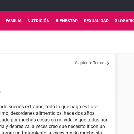
FAMILIA
NUTRICIÓN
BIENESTAR
SEXUALIDAD
GLOSARI
Siguiente Tema
3
endo sueños extraños, todo lo que hago es llorar,
imo, desordenes alimenticios, hace dos años,
asado por muchas cosas en mi vida, y que todas han
ria y depresiva, a veces creo que necesito ir con un
a tomar un tratamiento, a veces me rio mucho sin