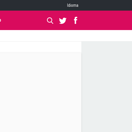
Idioma
O