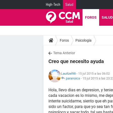
High-Tech
Salud
FOROS
SALUD
Foros
Psicología
Tema Anterior
Creo que necesito ayuda
Lauitzel98
- 15 jul 2015 a las 06:02
paranoica
-
15 jul 2015 a las 23:2
Hola, llevo dias en depresion, y teni
cada vacacion es lo mismo, me depr
intente suicidarme, siento que eh p
sido un factor, para que yo sea tan f
psigoloco y sacar todo, tal ves hast