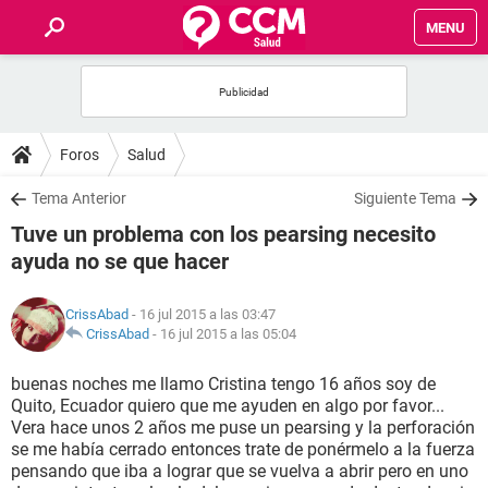
MENU
INICIO
FOROS
Foros
Salud
SALUD
Tema Anterior
Siguiente Tema
Tuve un problema con los pearsing necesito
FAMILIA
ayuda no se que hacer
NUTRICIÓN
CrissAbad
- 16 jul 2015 a las 03:47
CrissAbad
-
16 jul 2015 a las 05:04
BIENESTAR
buenas noches me llamo Cristina tengo 16 años soy de
Quito, Ecuador quiero que me ayuden en algo por favor...
SEXUALIDAD
Vera hace unos 2 años me puse un pearsing y la perforación
se me había cerrado entonces trate de ponérmelo a la fuerza
pensando que iba a lograr que se vuelva a abrir pero en uno
GLOSARIO