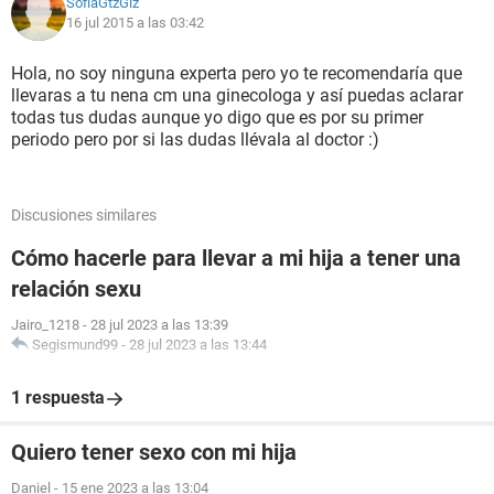
SofiaGtzGlz
16 jul 2015 a las 03:42
Hola, no soy ninguna experta pero yo te recomendaría que
llevaras a tu nena cm una ginecologa y así puedas aclarar
todas tus dudas aunque yo digo que es por su primer
periodo pero por si las dudas llévala al doctor :)
Discusiones similares
Cómo hacerle para llevar a mi hija a tener una
relación sexu
Jairo_1218
-
28 jul 2023 a las 13:39
Segismund99
-
28 jul 2023 a las 13:44
1 respuesta
Quiero tener sexo con mi hija
Daniel
-
15 ene 2023 a las 13:04