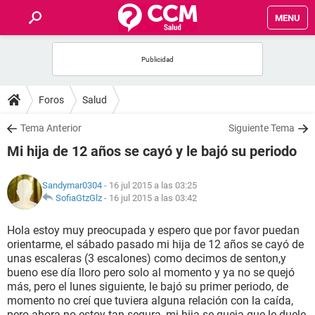
MENU
INICIO
FOROS
Foros
Salud
SALUD
Tema Anterior
Siguiente Tema
Mi hija de 12 años se cayó y le bajó su periodo
FAMILIA
Sandymar0304
- 16 jul 2015 a las 03:25
NUTRICIÓN
SofiaGtzGlz
-
16 jul 2015 a las 03:42
Hola estoy muy preocupada y espero que por favor puedan
BIENESTAR
orientarme, el sábado pasado mi hija de 12 años se cayó de
unas escaleras (3 escalones) como decimos de senton,y
SEXUALIDAD
bueno ese día lloro pero solo al momento y ya no se quejó
más, pero el lunes siguiente, le bajó su primer periodo, de
momento no creí que tuviera alguna relación con la caída,
GLOSARIO
pero ahora no estoy tan segura, mi hija se queja que le duele