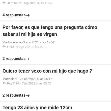
Jamito
-
21 sep 2023 a las 15:47
4 respuestas
Por favor, es que tengo una pregunta cómo
saber si mi hija es virgen
Martha.elena
-
3 ago 2021 a las 17:58
HEM
-
5 ago 2021 a las 09:11
2 respuestas
Quiero tener sexo con mi hijo que hago ?
Mariaclark
-
26 abr 2022 a las 06:17
Roy2191
-
7 jul 2022 a las 05:50
2 respuestas
Tengo 23 años y me mide 12cm