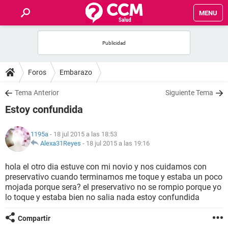
MENU
INICIO
FOROS
Foros
Embarazo
SALUD
Tema Anterior
Siguiente Tema
Estoy confundida
FAMILIA
1195a
- 18 jul 2015 a las 18:53
NUTRICIÓN
Alexa31Reyes
-
18 jul 2015 a las 19:16
hola el otro dia estuve con mi novio y nos cuidamos con
BIENESTAR
preservativo cuando terminamos me toque y estaba un poco
mojada porque sera? el preservativo no se rompio porque yo
SEXUALIDAD
lo toque y estaba bien no salia nada estoy confundida
Compartir
GLOSARIO