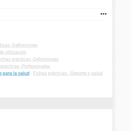
ticas -Definiciones
de utilización
ichas prácticas -Definiciones
prácticas -Profesionales
e para la salud
-
Fichas prácticas - Deporte y salud