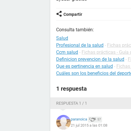
Compartir
Consulta también:
Salud
Profesional de la salud
-
Fichas prác
Ccm salud
-
Fichas prácticas - Guía 
Definicion prevencion de la salud
-
F
Que es pertinencia en salud
-
Fichas 
Cuáles son los beneficios del deport
1 respuesta
RESPUESTA 1 / 1
paranoica
57
21 jul 2015 a las 01:08