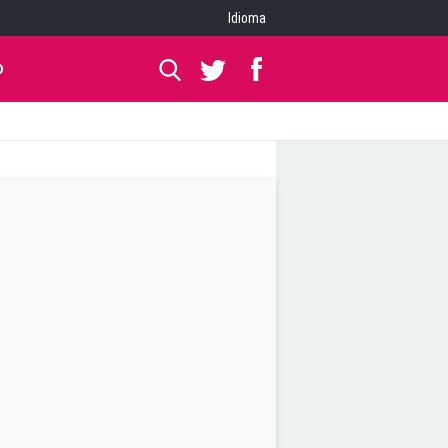
Idioma
O