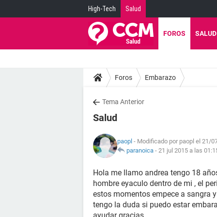
High-Tech
Salud
FOROS
SALUD
Foros
Embarazo
Tema Anterior
Salud
paopl
- Modificado por paopl el 21/0
paranoica
-
21 jul 2015 a las 01:1
Hola me llamo andrea tengo 18 años 
hombre eyaculo dentro de mi , el per
estos momentos empece a sangra y no
tengo la duda si puedo estar embaraz
ayudar gracias