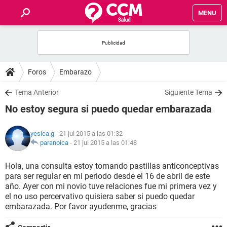
MENU
INICIO
FOROS
Foros
Embarazo
SALUD
Tema Anterior
Siguiente Tema
No estoy segura si puedo quedar embarazada
FAMILIA
yesica.g
- 21 jul 2015 a las 01:32
NUTRICIÓN
paranoica
-
21 jul 2015 a las 01:48
Hola, una consulta estoy tomando pastillas anticonceptivas
BIENESTAR
para ser regular en mi periodo desde el 16 de abril de este
año. Ayer con mi novio tuve relaciones fue mi primera vez y
SEXUALIDAD
el no uso percervativo quisiera saber si puedo quedar
embarazada. Por favor ayudenme, gracias
GLOSARIO