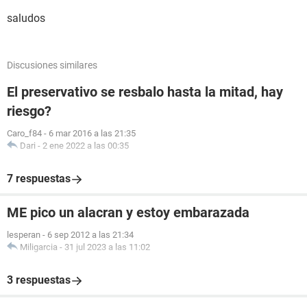
saludos
Discusiones similares
El preservativo se resbalo hasta la mitad, hay
riesgo?
Caro_f84
-
6 mar 2016 a las 21:35
Dari
-
2 ene 2022 a las 00:35
7 respuestas
ME pico un alacran y estoy embarazada
lesperan
-
6 sep 2012 a las 21:34
Miligarcia
-
31 jul 2023 a las 11:02
3 respuestas