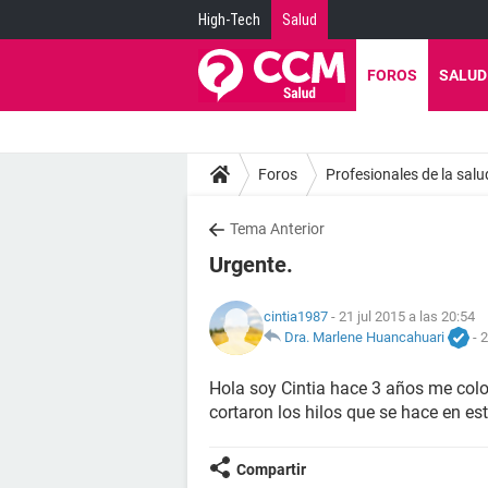
High-Tech
Salud
FOROS
SALUD
Foros
Profesionales de la salu
Tema Anterior
Urgente.
cintia1987
- 21 jul 2015 a las 20:54
Dra. Marlene Huancahuari
-
2
Hola soy Cintia hace 3 años me col
cortaron los hilos que se hace en es
Compartir