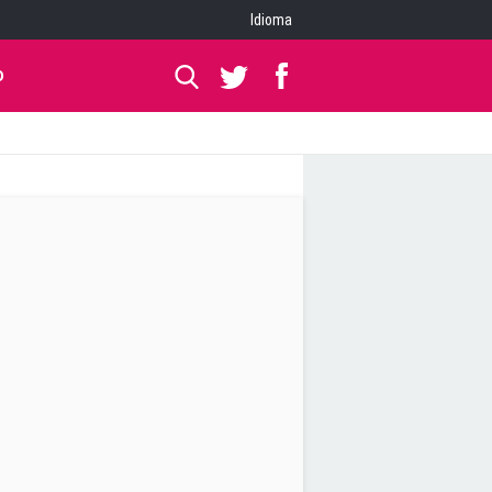
Idioma
O