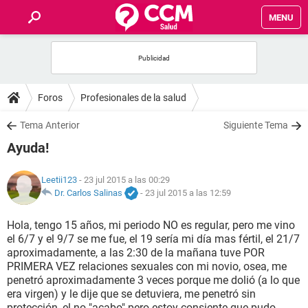
MENU
INICIO
FOROS
Foros
Profesionales de la salud
SALUD
Tema Anterior
Siguiente Tema
Ayuda!
FAMILIA
Leetii123
- 23 jul 2015 a las 00:29
NUTRICIÓN
Dr. Carlos Salinas
-
23 jul 2015 a las 12:59
Hola, tengo 15 años, mi periodo NO es regular, pero me vino
BIENESTAR
el 6/7 y el 9/7 se me fue, el 19 sería mi día mas fértil, el 21/7
aproximadamente, a las 2:30 de la mañana tuve POR
SEXUALIDAD
PRIMERA VEZ relaciones sexuales con mi novio, osea, me
penetró aproximadamente 3 veces porque me dolió (a lo que
era virgen) y le dije que se detuviera, me penetró sin
GLOSARIO
protección, el no "acabo" pero estoy consiente que pudo