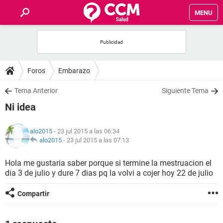
MENU
INICIO
FOROS
Foros
Embarazo
SALUD
Tema Anterior
Siguiente Tema
Ni idea
FAMILIA
alo2015
- 23 jul 2015 a las 06:34
NUTRICIÓN
alo2015
-
23 jul 2015 a las 07:13
Hola me gustaria saber porque si termine la mestruacion el
BIENESTAR
dia 3 de julio y dure 7 dias pq la volvi a cojer hoy 22 de julio
SEXUALIDAD
Compartir
GLOSARIO