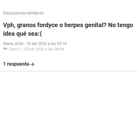
Discusiones similares
Vph, granos fordyce o herpes genital? No tengo
idea qué sea:(
Maria_4260
-
25 abr 2020 a las 05:18
Cian11
-
25 jun 2023 a las 08:04
1 respuesta