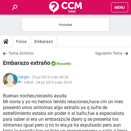
MENU
INICIO
FOROS
Foros
Embarazo
SALUD
Tema Anterior
Siguiente Tema
Embarazo extraño
Resuelto
FAMILIA
mikgto
- 23 jul 2015 a las 06:35
NUTRICIÓN
mikel -
24 jul 2015 a las 20:41
Buenas noches,necesito ayuda
BIENESTAR
Mi novia y yo no hemos tenido relaciones,hace cm un mes
presentó unos síntomas algo extraño ya q sufre de
SEXUALIDAD
estreñimiento estaba sin poder ir al baño,fue a especialista
para saber si era un embarazo,le dijero q se presenta los
síntomas igual pero q no lo era,ya ha expulsado pero aun
GLOSARIO
tenía la pansita,hoy se hizo un ecosonograma y salio q tenia