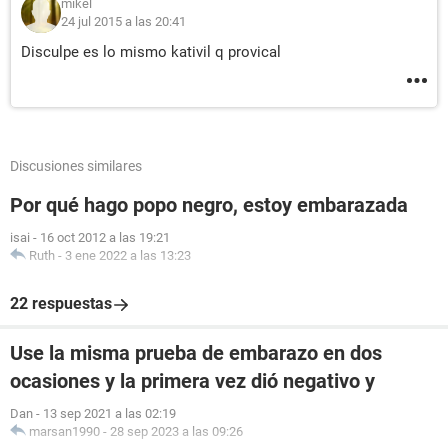
mikel
24 jul 2015 a las 20:41
Disculpe es lo mismo kativil q provical
Discusiones similares
Por qué hago popo negro, estoy embarazada
isai
-
16 oct 2012 a las 19:21
Ruth
-
3 ene 2022 a las 13:23
22 respuestas
Use la misma prueba de embarazo en dos
ocasiones y la primera vez dió negativo y
Dan
-
13 sep 2021 a las 02:19
marsan1990
-
28 sep 2023 a las 09:26