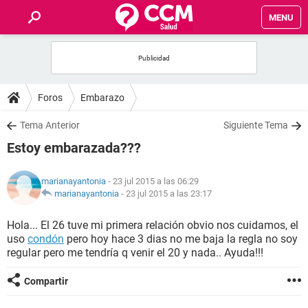
MENU
INICIO
FOROS
Foros
Embarazo
SALUD
Tema Anterior
Siguiente Tema
Estoy embarazada???
FAMILIA
marianayantonia
- 23 jul 2015 a las 06:29
NUTRICIÓN
marianayantonia
-
23 jul 2015 a las 23:17
Hola... El 26 tuve mi primera relación obvio nos cuidamos, el
BIENESTAR
uso
condón
pero hoy hace 3 dias no me baja la regla no soy
regular pero me tendría q venir el 20 y nada.. Ayuda!!!
SEXUALIDAD
Compartir
GLOSARIO