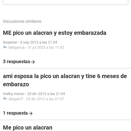
Discusiones similares
ME pico un alacran y estoy embarazada
lesperan
-
6 sep 2012 a las 21:34
Miligarcia
-
31 jul 2023 a las 11:02
3 respuestas
ami esposa la pico un alacran y tine 6 meses de
embarazo
melky moran
-
25 dic 2012 a las 21:04
Abigail P.
-
25 dic 2012 a las 21:37
1 respuesta
Me pico un alacran