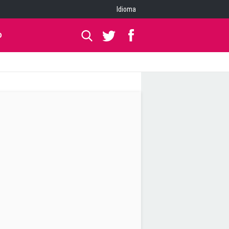
Idioma
O