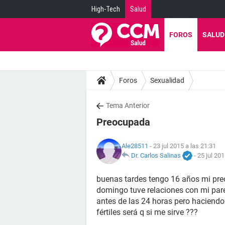
High-Tech
Salud
FOROS
SALUD
Foros
Sexualidad
Tema Anterior
Preocupada
Ale28511
- 23 jul 2015 a las 21:31
Dr. Carlos Salinas
-
25 jul 201
buenas tardes tengo 16 años mi preo
domingo tuve relaciones con mi pare
antes de las 24 horas pero haciendo
fértiles será q si me sirve ???