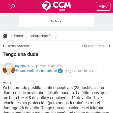
MENU
INICIO
FOROS
Foros
Contracepción
SALUD
Tema Anterior
Siguiente Tema
Tengo una duda
FAMILIA
myrnita91
- 28 jul 2015 a las 23:52
NUTRICIÓN
Dra. Marlene Huancahuari
-
6 ago 2015 a las 04:02
Hola,
BIENESTAR
Yo he tomado pastillas anticonceptivas (28 pastillas, una
diaria) desde noviembre del año pasado. La última vez que
SEXUALIDAD
me bajó fue el 8 de Julio y concluyó el 11 de Julio. Tuve
relaciones sin protección (pero nunca terminó en mi) el
domingo 26 de Julio. Tengo una aplicación en el telefono
GLOSARIO
donde tengo todo registrado y según mi riesgo de embarazo