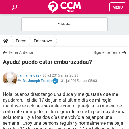
MENU
INICIO
FOROS
Foros
Embarazo
SALUD
Tema Anterior
Siguiente Tema
Ayuda! puedo estar embarazadaa?
FAMILIA
karinanieto92
- 30 jul 2015 a las 20:28
NUTRICIÓN
Dr. Joseph Exebio
-
31 jul 2015 a las 05:03
Hola, buenos días; tengo una duda y me gustaría que me
BIENESTAR
ayudaran....el día 17 de junio al ultimo día de mi regla
mantuve relaciones sexuales con mi pareja a la manera de
SEXUALIDAD
coito interruumpido, al día siguiente tome la post day de una
sola toma....y a los dos días me volvío a bajar por una
semana.....soy una persona regular y normalmente me baja
GLOSARIO
los días 11 de cada mes.....ya paso el 11 de julio y nada....a