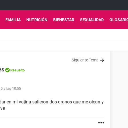
FAMILIA
NUTRICIÓN
BIENESTAR
SEXUALIDAD
GLOSARI
Siguiente Tema
es
Resuelto
15 a las 10:55
ar en mi vajina salieron dos granos que me oican y
ave