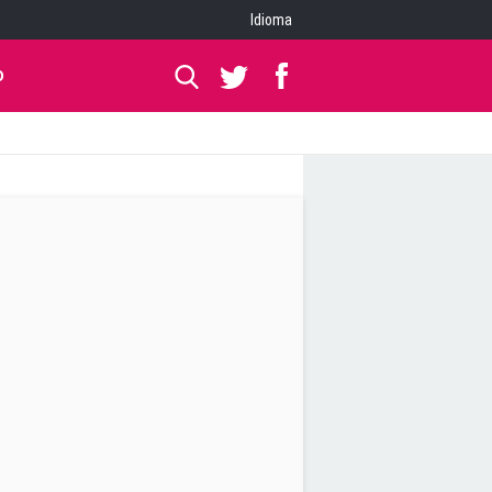
Idioma
O