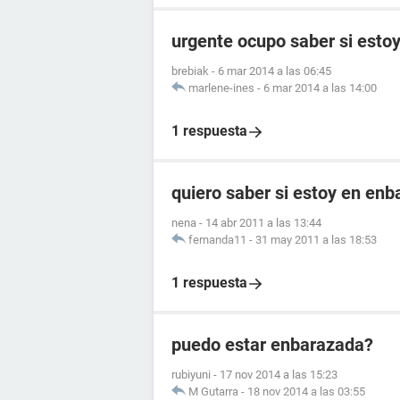
urgente ocupo saber si esto
brebiak
-
6 mar 2014 a las 06:45
marlene-ines
-
6 mar 2014 a las 14:00
1 respuesta
quiero saber si estoy en enb
nena
-
14 abr 2011 a las 13:44
fernanda11
-
31 may 2011 a las 18:53
1 respuesta
puedo estar enbarazada?
rubiyuni
-
17 nov 2014 a las 15:23
M Gutarra
-
18 nov 2014 a las 03:55