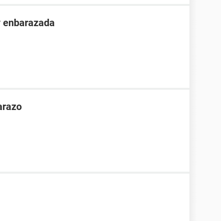
y enbarazada
arazo