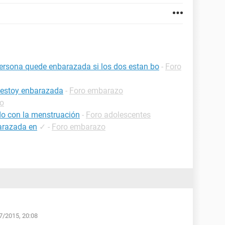
persona quede enbarazada si los dos estan bo
-
Foro
q estoy enbarazada
-
Foro embarazo
o
o con la menstruación
-
Foro adolescentes
arazada en
✓
-
Foro embarazo
7/2015, 20:08