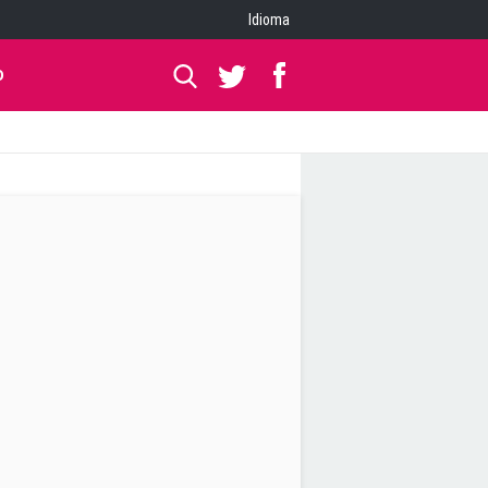
Idioma
O