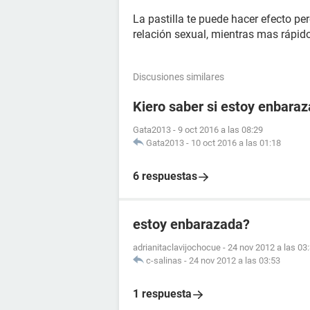
La pastilla te puede hacer efecto pe
relación sexual, mientras mas rápido
Discusiones similares
Kiero saber si estoy enbara
Gata2013
-
9 oct 2016 a las 08:29
Gata2013
-
10 oct 2016 a las 01:18
6 respuestas
estoy enbarazada?
adrianitaclavijochocue
-
24 nov 2012 a las 03
c-salinas
-
24 nov 2012 a las 03:53
1 respuesta