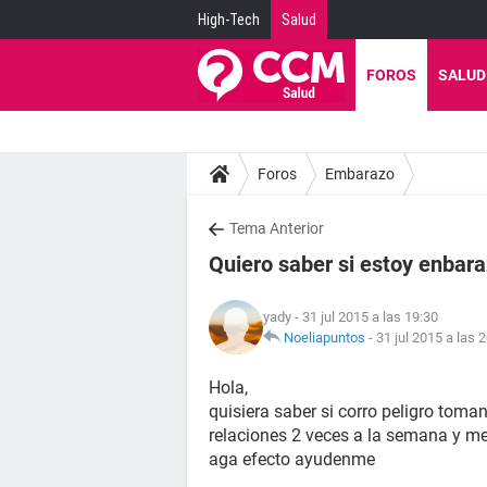
High-Tech
Salud
FOROS
SALUD
Foros
Embarazo
Tema Anterior
Quiero saber si estoy enbar
yady
- 31 jul 2015 a las 19:30
Noeliapuntos
-
31 jul 2015 a las 
Hola,
quisiera saber si corro peligro toma
relaciones 2 veces a la semana y m
aga efecto ayudenme