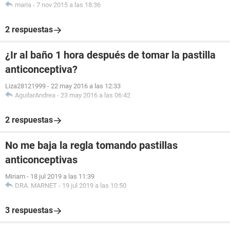
maria
-
7 nov 2015 a las 18:36
2 respuestas
¿Ir al baño 1 hora después de tomar la pastilla
anticonceptiva?
Liza28121999
-
22 may 2016 a las 12:33
AguilarAndrea
-
23 may 2016 a las 06:42
2 respuestas
No me baja la regla tomando pastillas
anticonceptivas
Miriam
-
18 jul 2019 a las 11:39
DRA. MARNET
-
19 jul 2019 a las 10:50
3 respuestas