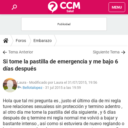
MENU
INICIO
FOROS
Foros
Embarazo
SALUD
Tema Anterior
Siguiente Tema
Si tome la pastilla de emergencia y me bajo 6
FAMILIA
días después
NUTRICIÓN
Laura
- Modificado por Laura el 31/07/2015, 19:56
Bellotalopez
-
31 jul 2015 a las 19:59
BIENESTAR
Hola que tal mi pregunta es , justo el último día de mi regla
tuve relaciones sexualess sin protección y termino adentro ,
SEXUALIDAD
al otro día me tome la pastilla del día siguiente , y 6 días
después de q termine mi regla normal me volvió a bajar y
bastante intenso , así como si estuviera de nuevo reglando o
GLOSARIO