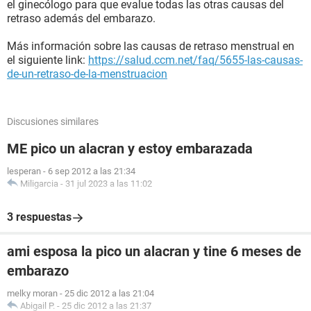
el ginecólogo para que evalue todas las otras causas del
retraso además del embarazo.
Más información sobre las causas de retraso menstrual en
el siguiente link:
https://salud.ccm.net/faq/5655-las-causas-
de-un-retraso-de-la-menstruacion
Discusiones similares
ME pico un alacran y estoy embarazada
lesperan
-
6 sep 2012 a las 21:34
Miligarcia
-
31 jul 2023 a las 11:02
3 respuestas
ami esposa la pico un alacran y tine 6 meses de
embarazo
melky moran
-
25 dic 2012 a las 21:04
Abigail P.
-
25 dic 2012 a las 21:37