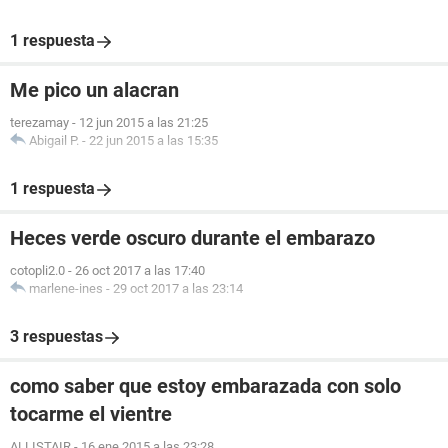
1 respuesta
Me pico un alacran
terezamay
-
12 jun 2015 a las 21:25
Abigail P.
-
22 jun 2015 a las 15:35
1 respuesta
Heces verde oscuro durante el embarazo
cotopli2.0
-
26 oct 2017 a las 17:40
marlene-ines
-
29 oct 2017 a las 23:14
3 respuestas
como saber que estoy embarazada con solo
tocarme el vientre
ALLISTAIR
-
16 ene 2015 a las 23:28