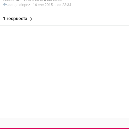
aangelalopez
-
16 ene 2015 a las 23:34
1 respuesta