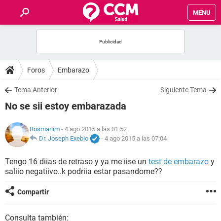
MENU
INICIO
FOROS
Foros
Embarazo
SALUD
Tema Anterior
Siguiente Tema
No se sii estoy embarazada
FAMILIA
Rosmariim
- 4 ago 2015 a las 01:52
NUTRICIÓN
Dr. Joseph Exebio
-
4 ago 2015 a las 07:04
Tengo 16 diias de retraso y ya me iise un
test de embarazo
y
BIENESTAR
saliio negatiivo..k podriia estar pasandome??
SEXUALIDAD
Compartir
GLOSARIO
Consulta también: