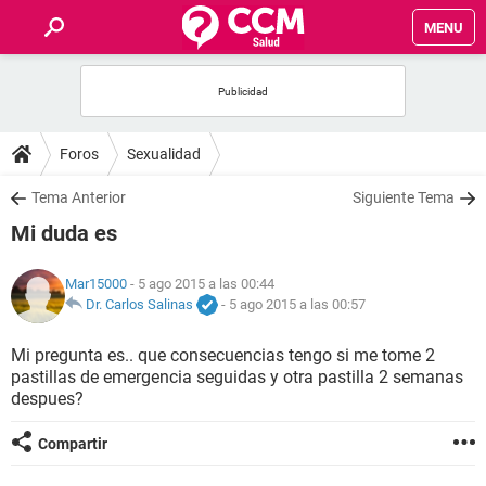
MENU
INICIO
FOROS
Foros
Sexualidad
SALUD
Tema Anterior
Siguiente Tema
Mi duda es
FAMILIA
Mar15000
- 5 ago 2015 a las 00:44
NUTRICIÓN
Dr. Carlos Salinas
-
5 ago 2015 a las 00:57
Mi pregunta es.. que consecuencias tengo si me tome 2
BIENESTAR
pastillas de emergencia seguidas y otra pastilla 2 semanas
despues?
SEXUALIDAD
Compartir
GLOSARIO