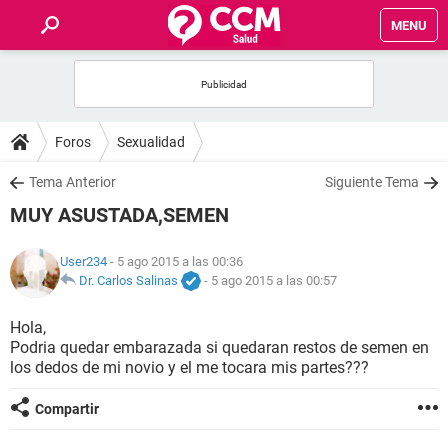
MENU
INICIO
FOROS
Foros
Sexualidad
SALUD
Tema Anterior
Siguiente Tema
MUY ASUSTADA,SEMEN
FAMILIA
User234
- 5 ago 2015 a las 00:36
NUTRICIÓN
Dr. Carlos Salinas
-
5 ago 2015 a las 00:57
Hola,
BIENESTAR
Podria quedar embarazada si quedaran restos de semen en
los dedos de mi novio y el me tocara mis partes???
SEXUALIDAD
Compartir
GLOSARIO