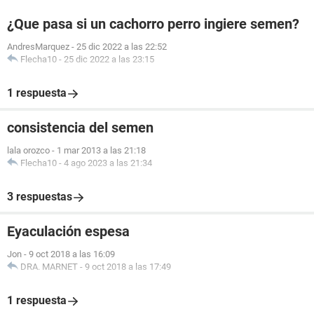
¿Que pasa si un cachorro perro ingiere semen?
AndresMarquez
-
25 dic 2022 a las 22:52
Flecha10
-
25 dic 2022 a las 23:15
1 respuesta
consistencia del semen
lala orozco
-
1 mar 2013 a las 21:18
Flecha10
-
4 ago 2023 a las 21:34
3 respuestas
Eyaculación espesa
Jon
-
9 oct 2018 a las 16:09
DRA. MARNET
-
9 oct 2018 a las 17:49
1 respuesta