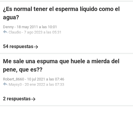
¿Es normal tener el esperma líquido como el
agua?
Denny
-
18 may 2011 a las 10:01
Claudio
-
7 ago 2023 a las 05:31
54 respuestas
Me sale una espuma que huele a mierda del
pene, que es??
Robert_8660
-
10 jul 2021 a las 07:46
Maysy3
-
20 ene 2022 a las 07:33
2 respuestas