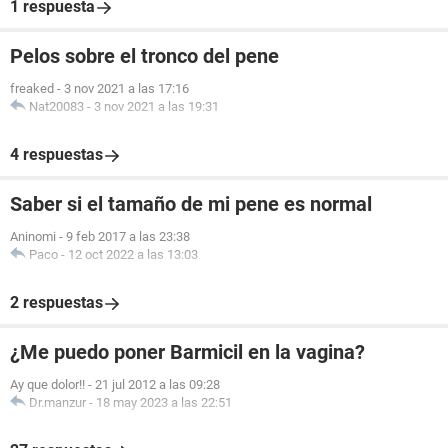
1 respuesta
Pelos sobre el tronco del pene
freaked
-
3 nov 2021 a las 17:16
Nat20083
-
3 nov 2021 a las 19:31
4 respuestas
Saber si el tamaño de mi pene es normal
Aninomi
-
9 feb 2017 a las 23:38
Paco
-
12 oct 2022 a las 13:03
2 respuestas
¿Me puedo poner Barmicil en la vagina?
Ay que dolor!!
-
21 jul 2012 a las 09:28
Dr.manzur
-
18 may 2023 a las 22:51