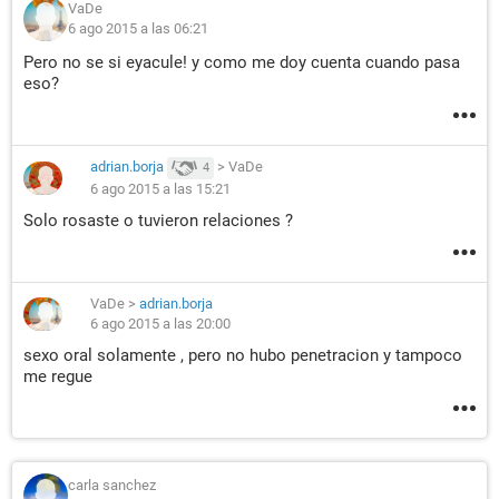
VaDe
6 ago 2015 a las 06:21
Pero no se si eyacule! y como me doy cuenta cuando pasa
eso?
adrian.borja
>
VaDe
4
6 ago 2015 a las 15:21
Solo rosaste o tuvieron relaciones ?
VaDe
>
adrian.borja
6 ago 2015 a las 20:00
sexo oral solamente , pero no hubo penetracion y tampoco
me regue
carla sanchez