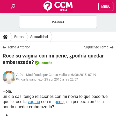
MENU
INICIO
FOROS
Foros
Sexualidad
SALUD
Tema Anterior
Siguiente Tema
Rocé su vagina con mi pene, ¿podría quedar
FAMILIA
embarazada?
Resuelto
NUTRICIÓN
VaDe
- Modificado por Carlos-vialfa el 6/08/2015, 07:49
carla sanchez -
25 abr 2016 a las 22:57
BIENESTAR
Hola,
un día casi tengo relaciones con mi novia lo que paso fue
SEXUALIDAD
que le roce la
vagina
con mi
pene
, sin penetracion ! ella
podria quedar embarazada?
GLOSARIO