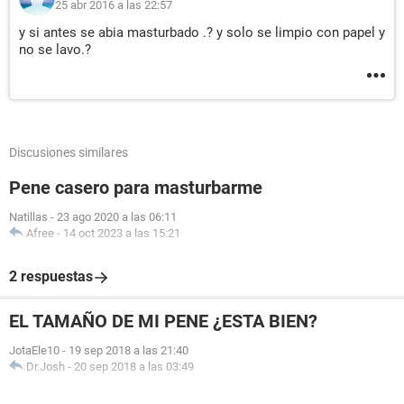
25 abr 2016 a las 22:57
y si antes se abia masturbado .? y solo se limpio con papel y
no se lavo.?
Discusiones similares
Pene casero para masturbarme
Natillas
-
23 ago 2020 a las 06:11
Afree
-
14 oct 2023 a las 15:21
2 respuestas
EL TAMAÑO DE MI PENE ¿ESTA BIEN?
JotaEle10
-
19 sep 2018 a las 21:40
Dr.Josh
-
20 sep 2018 a las 03:49