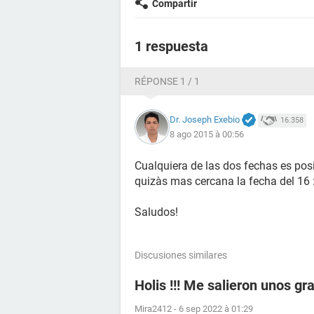
Compartir
1 respuesta
RÉPONSE 1 / 1
Dr. Joseph Exebio
16.358
8 ago 2015 à 00:56
Cualquiera de las dos fechas es posib
quizàs mas cercana la fecha del 16 
Saludos!
Discusiones similares
Holis !!! Me salieron unos gr
Mira2412
-
6 sep 2022 à 01:29