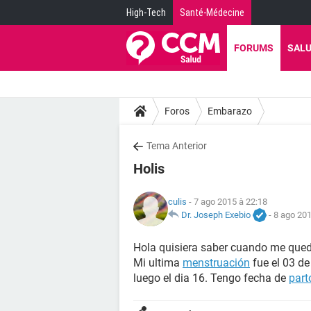
High-Tech
Santé-Médecine
FORUMS
SAL
Foros
Embarazo
Tema Anterior
Holis
culis
- 7 ago 2015 à 22:18
Dr. Joseph Exebio
-
8 ago 201
Hola quisiera saber cuando me que
Mi ultima
menstruación
fue el 03 de
luego el dia 16. Tengo fecha de
part