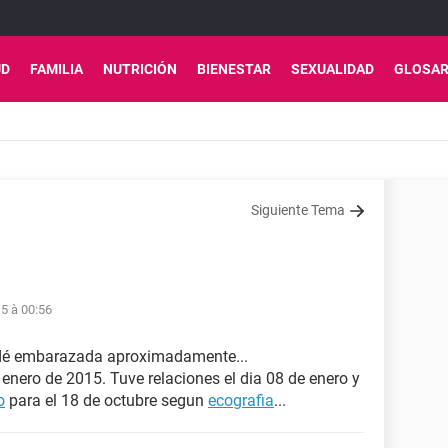
UD
FAMILIA
NUTRICIÓN
BIENESTAR
SEXUALIDAD
GLOSAR
Siguiente Tema
5 à 00:56
dé embarazada aproximadamente...
 enero de 2015. Tuve relaciones el dia 08 de enero y
o
para el 18 de octubre segun
ecografia
...