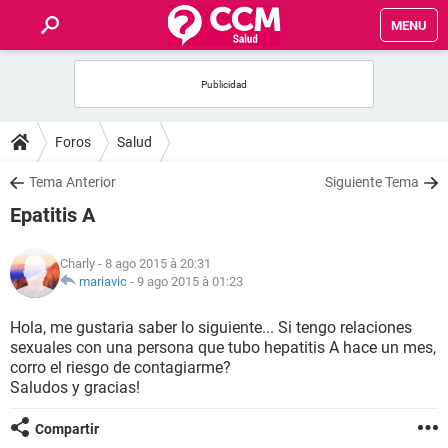
MENU
INICIO
FORUMS
Foros
Salud
SALUD
Tema Anterior
Siguiente Tema
Epatitis A
FAMILIA
Charly
- 8 ago 2015 à 20:31
NUTRICIÓN
mariavic
-
9 ago 2015 à 01:23
Hola, me gustaria saber lo siguiente... Si tengo relaciones
BIENESTAR
sexuales con una persona que tubo hepatitis A hace un mes,
corro el riesgo de contagiarme?
SEXUALIDAD
Saludos y gracias!
Compartir
GLOSARIO