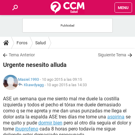
MENU
INICIO
FOROS
Foros
Salud
SALUD
Tema Anterior
Siguiente Tema
Urgente nesesito alluda
FAMILIA
Masiel.1993
- 10 ago 2015 a las 09:15
NUTRICIÓN
Kkawdyagg
-
10 ago 2015 a las 14:33
ASE un semana que me siento mal me duele la costilla
BIENESTAR
izquierda y todos el pecho el tórax me duele demasiado
como q se me apreta y me dan unas punzadas me llega el
SEXUALIDAD
dolor asta la espalda ASE tres días me tome una
aspirina
se
me quito y pude
dormir bien
pero al otro día seguía el dolor y
tome
ibuprofeno
cada 8 horas pero todavía me sigue
GLOSARIO
doliendo estoi demasiado preocupada