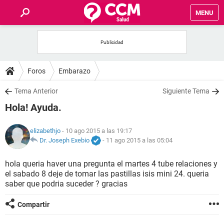
MENU
INICIO
FOROS
Foros
Embarazo
SALUD
Tema Anterior
Siguiente Tema
Hola! Ayuda.
FAMILIA
elizabethjo
- 10 ago 2015 a las 19:17
NUTRICIÓN
Dr. Joseph Exebio
-
11 ago 2015 a las 05:04
hola queria haver una pregunta el martes 4 tube relaciones y
BIENESTAR
el sabado 8 deje de tomar las pastillas isis mini 24. queria
saber que podria suceder ? gracias
SEXUALIDAD
Compartir
GLOSARIO