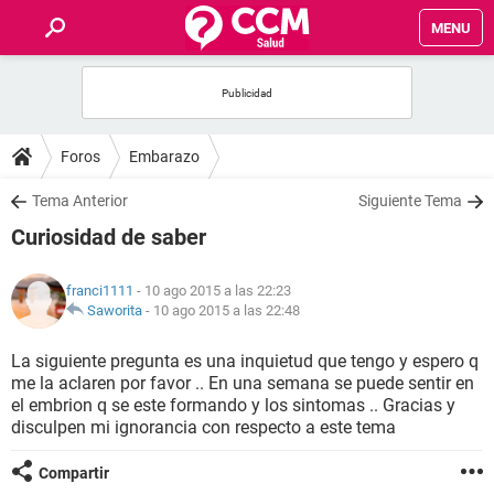
MENU
INICIO
FOROS
Foros
Embarazo
SALUD
Tema Anterior
Siguiente Tema
Curiosidad de saber
FAMILIA
franci1111
- 10 ago 2015 a las 22:23
NUTRICIÓN
Saworita
-
10 ago 2015 a las 22:48
La siguiente pregunta es una inquietud que tengo y espero q
BIENESTAR
me la aclaren por favor .. En una semana se puede sentir en
el embrion q se este formando y los sintomas .. Gracias y
SEXUALIDAD
disculpen mi ignorancia con respecto a este tema
Compartir
GLOSARIO