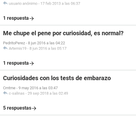
usuario anónimo
-
17 feb 2013 a las 06:37
1 respuesta
Me chupe el pene por curiosidad, es normal?
PedritoPerez
-
8 jun 2016 a las 04:22
Artemis19
-
8 jun 2016 a las 05:17
1 respuesta
Curiosidades con los tests de embarazo
Cmtme
-
9 may 2016 a las 03:47
c-salinas
-
29 sep 2018 a las 02:49
5 respuestas