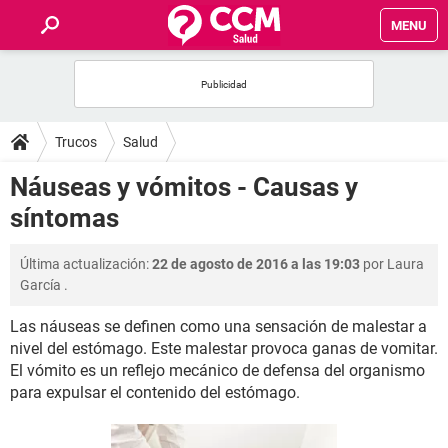
MENU
INICIO
FOROS
Trucos
Salud
SALUD
Náuseas y vómitos - Causas y
síntomas
FAMILIA
Última actualización:
22 de agosto de 2016 a las 19:03
por
Laura
NUTRICIÓN
García
.
Las náuseas se definen como una sensación de malestar a
BIENESTAR
nivel del estómago. Este malestar provoca ganas de vomitar.
El vómito es un reflejo mecánico de defensa del organismo
SEXUALIDAD
para expulsar el contenido del estómago.
GLOSARIO