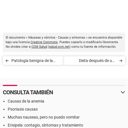
El documento « Náuseas y vómitos - Causas y síntomas » se encuentra disponible
bajo una licencia
Creative Commons
. Puedes copiarlo o modificarlo libremente.
No olvides citar a
CCM Salud
(
salud.ccm.net
) como tu fuente de información.
Patología benigna de la
Dieta después de una
mama - Diagnóstico y
colecistectomía
tratamiento
CONSULTA TAMBIÉN
Causas de la anemia
Psoriasis causas
Muchas nauseas, pero no puedo vomitar
Erisipela: contagio, síntomas y tratamiento