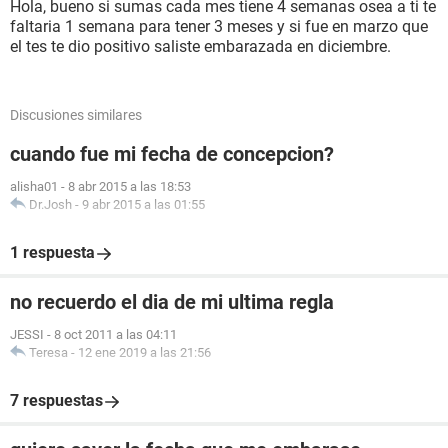
Hola, bueno si sumas cada mes tiene 4 semanas osea a ti te
faltaria 1 semana para tener 3 meses y si fue en marzo que
el tes te dio positivo saliste embarazada en diciembre.
Discusiones similares
cuando fue mi fecha de concepcion?
alisha01
-
8 abr 2015 a las 18:53
Dr.Josh
-
9 abr 2015 a las 01:55
1 respuesta
no recuerdo el dia de mi ultima regla
JESSI
-
8 oct 2011 a las 04:11
Teresa
-
12 ene 2019 a las 21:56
7 respuestas