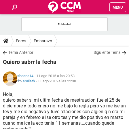
MENU
INICIO
FOROS
Foros
Embarazo
SALUD
Tema Anterior
Siguiente Tema
Quiero sabrr la fecha
FAMILIA
shoana14
- 11 ago 2015 a las 20:53
NUTRICIÓN
emileth
-
11 ago 2015 a las 22:38
Hola,
BIENESTAR
quiero saber si mi ultim fecha de mestruacion fue el 25 de
diciembre y todo enero no me bajo la regla pero yo me ise un
SEXUALIDAD
tes y me dio negativo y tuve relaciones con algien q n era mi
pareja y en febrero e ise otro tes y me dio positivo en marzo
cuand me ice la eco tenia 11 semanas....cuando quede
GLOSARIO
embarazada?