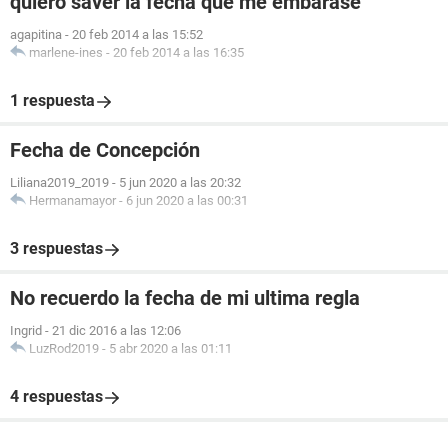
quiero saver la fecha que me embarase
agapitina
-
20 feb 2014 a las 15:52
marlene-ines
-
20 feb 2014 a las 16:35
1 respuesta
Fecha de Concepción
Liliana2019_2019
-
5 jun 2020 a las 20:32
Hermanamayor
-
6 jun 2020 a las 00:31
3 respuestas
No recuerdo la fecha de mi ultima regla
Ingrid
-
21 dic 2016 a las 12:06
LuzRod2019
-
5 abr 2020 a las 01:11
4 respuestas