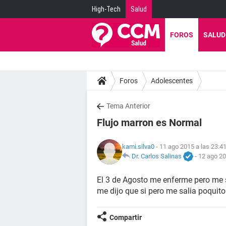
High-Tech
Salud
FOROS
SALUD
Foros
Adolescentes
Tema Anterior
Flujo marron es Normal
kami.silva0
- 11 ago 2015 a las 23:4
Dr. Carlos Salinas
-
12 ago 20
El 3 de Agosto me enferme pero me s
me dijo que si pero me salia poquit
Compartir