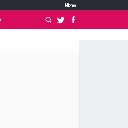
Idioma
O