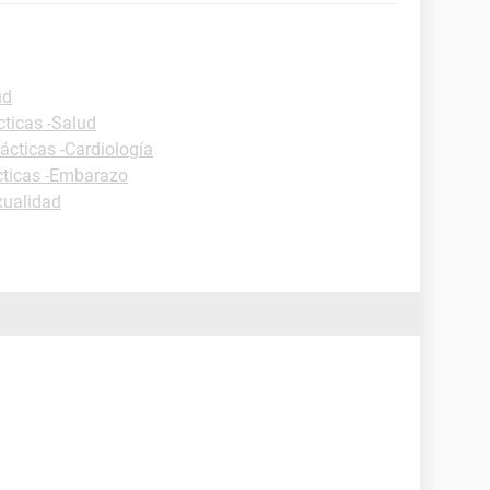
ud
cticas -Salud
ácticas -Cardiología
cticas -Embarazo
xualidad