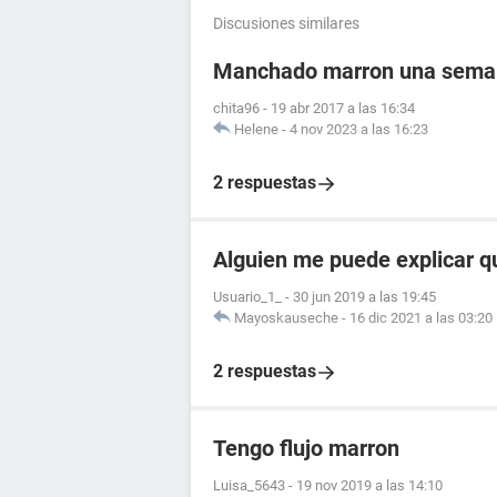
Discusiones similares
Manchado marron una semana
chita96
-
19 abr 2017 a las 16:34
Helene
-
4 nov 2023 a las 16:23
2 respuestas
Alguien me puede explicar q
Usuario_1_
-
30 jun 2019 a las 19:45
Mayoskauseche
-
16 dic 2021 a las 03:20
2 respuestas
Tengo flujo marron
Luisa_5643
-
19 nov 2019 a las 14:10