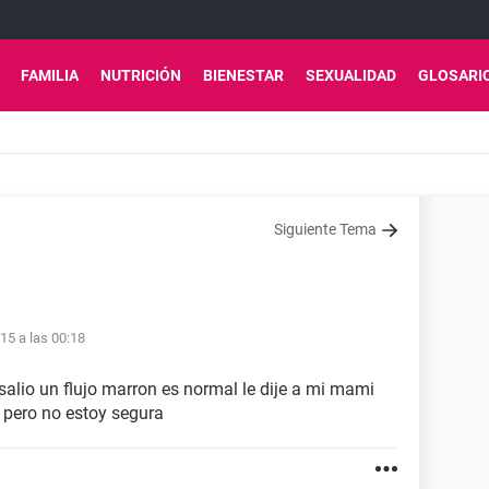
FAMILIA
NUTRICIÓN
BIENESTAR
SEXUALIDAD
GLOSARI
Siguiente Tema
1
15 a las 00:18
alio un flujo marron es normal le dije a mi mami
o pero no estoy segura