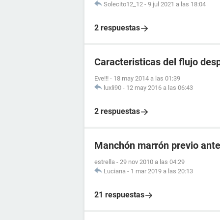
Solecito12_12
-
9 jul 2021 a las 18:04
2 respuestas
Caracteristicas del flujo de
Eve!!!
-
18 may 2014 a las 01:39
luxli90
-
12 may 2016 a las 06:43
2 respuestas
Manchón marrón previo antes
estrella
-
29 nov 2010 a las 04:29
Luciana
-
1 mar 2019 a las 20:13
21 respuestas