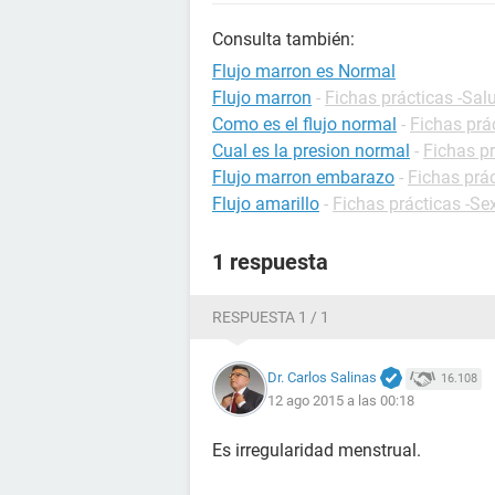
Consulta también:
Flujo marron es Normal
Flujo marron
-
Fichas prácticas -Sal
Como es el flujo normal
-
Fichas prá
Cual es la presion normal
-
Fichas pr
Flujo marron embarazo
-
Fichas prá
Flujo amarillo
-
Fichas prácticas -Se
1 respuesta
RESPUESTA 1 / 1
Dr. Carlos Salinas
16.108
12 ago 2015 a las 00:18
Es irregularidad menstrual.