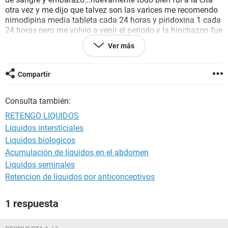
otra vez y me dijo que talvez son las varices me recomendo
nimodipina media tableta cada 24 horas y piridoxina 1 cada
24 horas pero me volvio a venir el periodo y la hinchazon fue
pero quiero saber que puedo hacer la medico me dice
Ver más
siempre lo mismo ademas mi presion esta bien no soy
hipertensa ni diabetica tengo miedo porque quiero un hijo
Compartir
Consulta también:
RETENGO LIQUIDOS
Líquidos intersticiales
Liquidos biologicos
Acumulación de líquidos en el abdomen
Liquidos seminales
Retencion de liquidos por anticonceptivos
1 respuesta