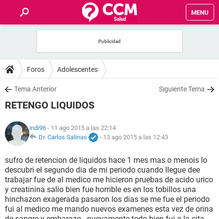
MENU
INICIO
FOROS
Foros
Adolescentes
SALUD
Tema Anterior
Siguiente Tema
RETENGO LIQUIDOS
FAMILIA
indi96
- 11 ago 2015 a las 22:14
NUTRICIÓN
Dr. Carlos Salinas
-
13 ago 2015 a las 12:43
sufro de retencion de liquidos hace 1 mes mas o menois lo
BIENESTAR
descubri el segundo dia de mi periodo cuando llegue dee
trabajar fue de al medico me hicieron pruebas de acido urico
SEXUALIDAD
y creatinina salio bien fue horrible es en los tobillos una
hinchazon exagerada pasaron los dias se me fue el periodo
fui al medico me mando nuevos examenes esta vez de orina
GLOSARIO
de sangre y embarazo...nuevamente todo bien fui a la cita