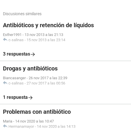
Discusiones similares
Antibióticos y retención de líquidos
Esther1991
-
13 nov 2013 a las 21:13
c-salinas
-
15 nov 2013 a las 23:14
3 respuestas
Drogas y antibióticos
Biancasanger
-
26 nov 2017 a las 22:39
c-salinas
-
27 nov 2017 a las 00:56
1 respuesta
Problemas con antibiótico
Maria
-
14 nov 2020 a las 10:47
Hermanamayor
-
14 nov 2020 a las 14:13