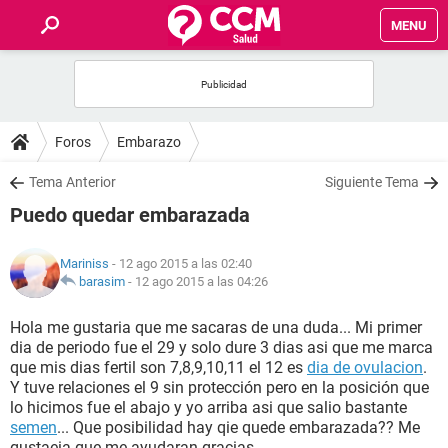
MENU
INICIO
FOROS
Foros
Embarazo
SALUD
Tema Anterior
Siguiente Tema
Puedo quedar embarazada
FAMILIA
Mariniss
- 12 ago 2015 a las 02:40
NUTRICIÓN
barasim
-
12 ago 2015 a las 04:26
Hola me gustaria que me sacaras de una duda... Mi primer
BIENESTAR
dia de periodo fue el 29 y solo dure 3 dias asi que me marca
que mis dias fertil son 7,8,9,10,11 el 12 es
dia de ovulacion
.
SEXUALIDAD
Y tuve relaciones el 9 sin protección pero en la posición que
lo hicimos fue el abajo y yo arriba asi que salio bastante
semen
... Que posibilidad hay qie quede embarazada?? Me
GLOSARIO
gustaeia que me ayudaran gracias