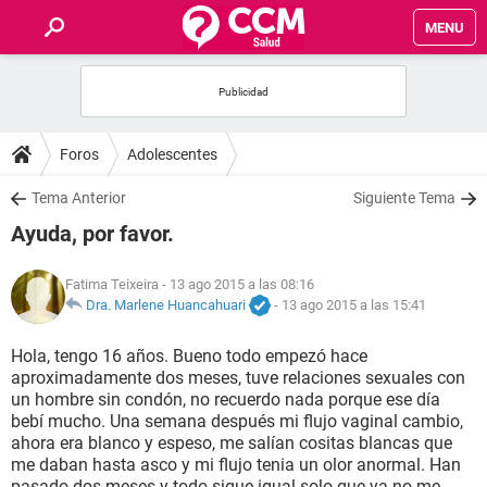
MENU
INICIO
FOROS
Foros
Adolescentes
SALUD
Tema Anterior
Siguiente Tema
Ayuda, por favor.
FAMILIA
Fatima Teixeira
- 13 ago 2015 a las 08:16
NUTRICIÓN
Dra. Marlene Huancahuari
-
13 ago 2015 a las 15:41
Hola, tengo 16 años. Bueno todo empezó hace
BIENESTAR
aproximadamente dos meses, tuve relaciones sexuales con
un hombre sin condón, no recuerdo nada porque ese día
SEXUALIDAD
bebí mucho. Una semana después mi flujo vaginal cambio,
ahora era blanco y espeso, me salían cositas blancas que
me daban hasta asco y mi flujo tenia un olor anormal. Han
GLOSARIO
pasado dos meses y todo sigue igual solo que ya no me