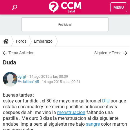
MENU
INICIO
FOROS
Foros
Embarazo
SALUD
Tema Anterior
Siguiente Tema
Duda
FAMILIA
dgfgf
- 14 ago 2015 a las 00:09
NUTRICIÓN
lolitaa145
-
14 ago 2015 a las 00:21
buenas tardes :
BIENESTAR
estoy confundida , el 30 de mayo me quitaron el
DIU
por que
estaba encarnado y me dieron pastillas anticonceptivas
SEXUALIDAD
despues de ahi me vino la
menstruacion
faltando una
pastilla . Me duro 3 dias la menstruacion al dia siguiente
andube limpia pero al siguiente me bajo
sangre
color marron
GLOSARIO
con poco dolor .