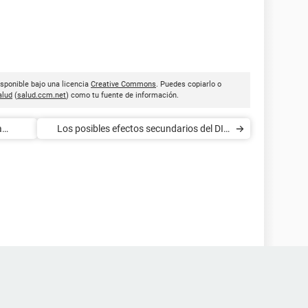
sponible bajo una licencia
Creative Commons
. Puedes copiarlo o
lud
(
salud.ccm.net
) como tu fuente de información.
a
Los posibles efectos secundarios del DIU
hormonal