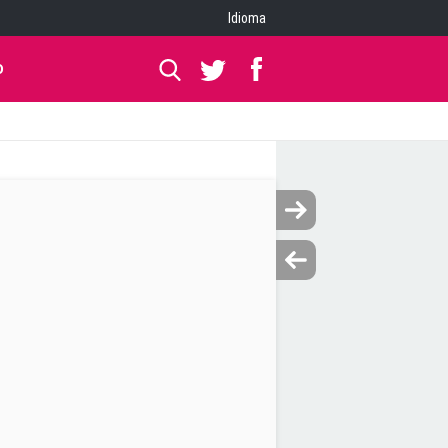
Idioma
O