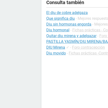
Consulta también
El diu de cobre adelgaza
Que significa diu
- Mejores respuest
Diu sin hormonas engorda
- Mejore
Diu hormonal
-
Fichas prácticas - C
Quitar diu mirena y adelgazar
-
Foro
PASTILLA YASMÍN/DIU MIRENA/BA
DIU Mirena
✓
-
Foro contracepción
Diu movido
-
Fichas prácticas -Cont