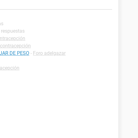
as
s respuestas
ontracepción
 contracepción
JAR DE PESO
-
Foro adelgazar
racepción