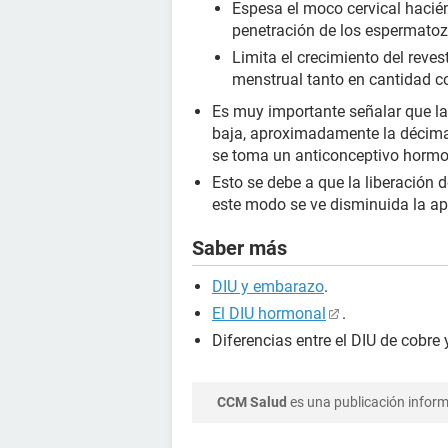
Espesa el moco cervical hacién
penetración de los espermatozoi
Limita el crecimiento del reve
menstrual tanto en cantidad c
Es muy importante señalar que l
baja, aproximadamente la décima
se toma un anticonceptivo hormon
Esto se debe a que la liberación d
este modo se ve disminuida la ap
Saber más
DIU y embarazo
.
El DIU hormonal
.
Diferencias entre el DIU de cobre
CCM Salud
es una publicación informa