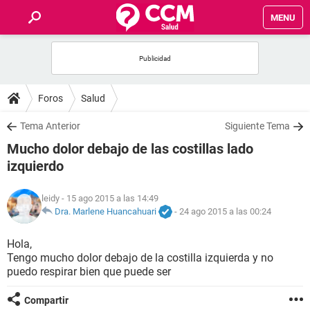
MENU
INICIO
FOROS
Foros
Salud
SALUD
Tema Anterior
Siguiente Tema
Mucho dolor debajo de las costillas lado
FAMILIA
izquierdo
NUTRICIÓN
leidy
- 15 ago 2015 a las 14:49
Dra. Marlene Huancahuari
-
24 ago 2015 a las 00:24
BIENESTAR
Hola,
Tengo mucho dolor debajo de la costilla izquierda y no
SEXUALIDAD
puedo respirar bien que puede ser
GLOSARIO
Compartir