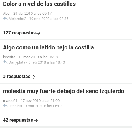
Dolor a nivel de las costillas
Abel
-
29 abr 2010 a las 09:17
Alejandro2
-
19 ene 2020 a las 02:35
127 respuestas
Algo como un latido bajo la costilla
loresita
-
15 mar 2013 a las 06:18
Danyplata
-
5 feb 2018 a las 18:40
3 respuestas
molestia muy fuerte debajo del seno izquierdo
marce21
-
17 nov 2010 a las 21:00
Jessica
-
3 mar 2020 a las 06:02
42 respuestas