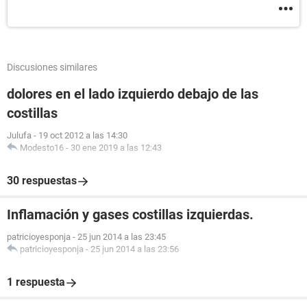
Discusiones similares
dolores en el lado izquierdo debajo de las
costillas
Julufa
-
19 oct 2012 a las 14:30
Modesto16
-
30 ene 2019 a las 12:43
30 respuestas
Inflamación y gases costillas izquierdas.
patricioyesponja
-
25 jun 2014 a las 23:45
patricioyesponja
-
25 jun 2014 a las 23:56
1 respuesta