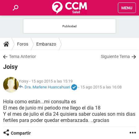
MENU
INICIO
FOROS
Foros
Embarazo
SALUD
Tema Anterior
Siguiente Tema
Joisy
FAMILIA
Yoisy
- 15 ago 2015 a las 15:19
NUTRICIÓN
Dra. Marlene Huancahuari
-
15 ago 2015 a las 16:08
Hola como están...mi consulta es
BIENESTAR
El mes de junio mi periodo me llego el día 18
Y el mes de julio el día 24 quisiera saber cuales son mis dias
SEXUALIDAD
fertiles para poder quedar embarazada. ..gracias
Compartir
GLOSARIO