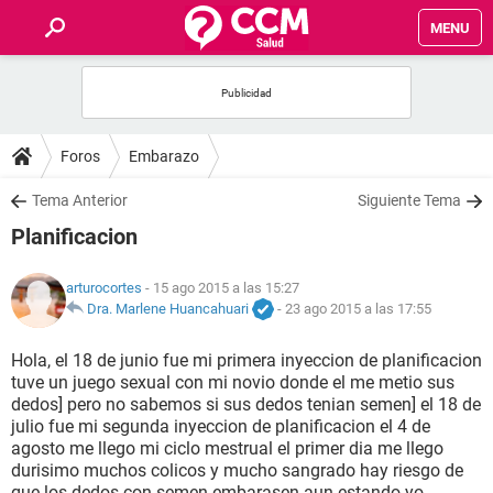
MENU
INICIO
FOROS
Foros
Embarazo
SALUD
Tema Anterior
Siguiente Tema
Planificacion
FAMILIA
arturocortes
- 15 ago 2015 a las 15:27
NUTRICIÓN
Dra. Marlene Huancahuari
-
23 ago 2015 a las 17:55
Hola, el 18 de junio fue mi primera inyeccion de planificacion
BIENESTAR
tuve un juego sexual con mi novio donde el me metio sus
dedos] pero no sabemos si sus dedos tenian semen] el 18 de
SEXUALIDAD
julio fue mi segunda inyeccion de planificacion el 4 de
agosto me llego mi ciclo mestrual el primer dia me llego
durisimo muchos colicos y mucho sangrado hay riesgo de
GLOSARIO
que los dedos con semen embarasen aun estando yo