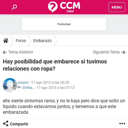
MENU
INICIO
FOROS
Foros
Embarazo
SALUD
Tema Anterior
Siguiente Tema
Hay posibilidad que embarece si tuvimos
FAMILIA
relaciones con ropa?
NUTRICIÓN
Josern
- 17 ago 2015 a las 06:29
Dinha_
-
17 ago 2015 a las 07:12
BIENESTAR
ella siente sintomas raros, y no le baja pero dice que solto un
liquido cuando estavamos juntos, y tememos a que este
SEXUALIDAD
embarazada
GLOSARIO
Compartir