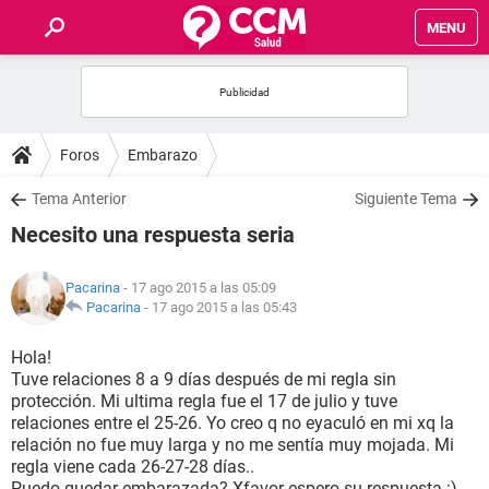
MENU
INICIO
FOROS
Foros
Embarazo
SALUD
Tema Anterior
Siguiente Tema
Necesito una respuesta seria
FAMILIA
Pacarina
- 17 ago 2015 a las 05:09
NUTRICIÓN
Pacarina
-
17 ago 2015 a las 05:43
Hola!
BIENESTAR
Tuve relaciones 8 a 9 días después de mi regla sin
protección. Mi ultima regla fue el 17 de julio y tuve
SEXUALIDAD
relaciones entre el 25-26. Yo creo q no eyaculó en mi xq la
relación no fue muy larga y no me sentía muy mojada. Mi
regla viene cada 26-27-28 días..
GLOSARIO
Puedo quedar embarazada? Xfavor espero su respuesta :)