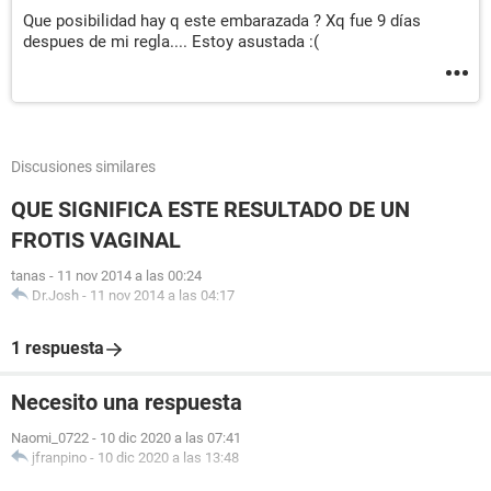
Que posibilidad hay q este embarazada ? Xq fue 9 días
despues de mi regla.... Estoy asustada :(
Discusiones similares
QUE SIGNIFICA ESTE RESULTADO DE UN
FROTIS VAGINAL
tanas
-
11 nov 2014 a las 00:24
Dr.Josh
-
11 nov 2014 a las 04:17
1 respuesta
Necesito una respuesta
Naomi_0722
-
10 dic 2020 a las 07:41
jfranpino
-
10 dic 2020 a las 13:48