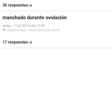
36 respuestas
manchado durante ovulación
auriyu
-
11 jul 2014 a las 12:05
marlene-ines
-
19 jul 2014 a las 16:24
17 respuestas