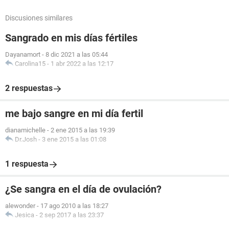
Discusiones similares
Sangrado en mis días fértiles
Dayanamort
-
8 dic 2021 a las 05:44
Carolina15
-
1 abr 2022 a las 12:17
2 respuestas
me bajo sangre en mi día fertil
dianamichelle
-
2 ene 2015 a las 19:39
Dr.Josh
-
3 ene 2015 a las 01:08
1 respuesta
¿Se sangra en el día de ovulación?
alewonder
-
17 ago 2010 a las 18:27
Jesica
-
2 sep 2017 a las 23:37