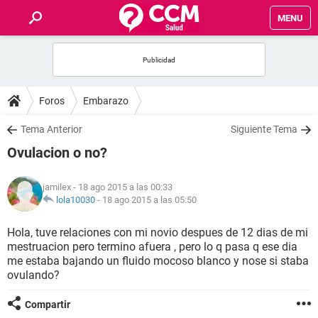
MENU
INICIO
FOROS
Foros
Embarazo
SALUD
Tema Anterior
Siguiente Tema
Ovulacion o no?
FAMILIA
jamilex
- 18 ago 2015 a las 00:33
NUTRICIÓN
lola10030
-
18 ago 2015 a las 05:50
Hola, tuve relaciones con mi novio despues de 12 dias de mi
BIENESTAR
mestruacion pero termino afuera , pero lo q pasa q ese dia
me estaba bajando un fluido mocoso blanco y nose si staba
SEXUALIDAD
ovulando?
Compartir
GLOSARIO