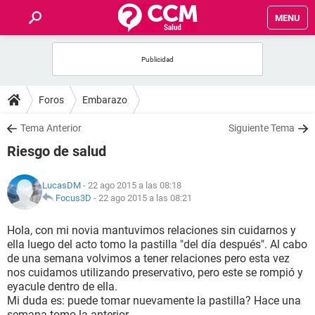
MENU
INICIO
FOROS
Foros
Embarazo
SALUD
Tema Anterior
Siguiente Tema
Riesgo de salud
FAMILIA
LucasDM
- 22 ago 2015 a las 08:18
NUTRICIÓN
Focus3D
-
22 ago 2015 a las 08:21
Hola, con mi novia mantuvimos relaciones sin cuidarnos y
BIENESTAR
ella luego del acto tomo la pastilla "del día después". Al cabo
de una semana volvimos a tener relaciones pero esta vez
SEXUALIDAD
nos cuidamos utilizando preservativo, pero este se rompió y
eyacule dentro de ella.
Mi duda es: puede tomar nuevamente la pastilla? Hace una
GLOSARIO
semana tomo la anterior