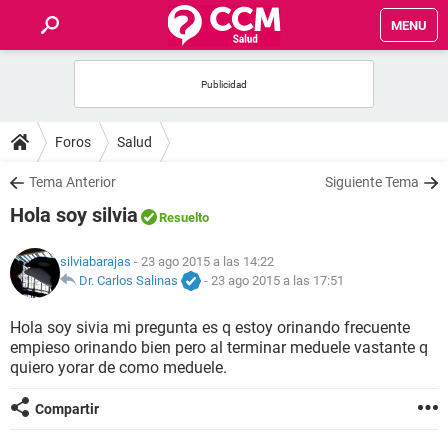
MENU
INICIO
FOROS
Foros
Salud
SALUD
Tema Anterior
Siguiente Tema
Hola soy silvia
Resuelto
FAMILIA
silviabarajas
- 23 ago 2015 a las 14:22
NUTRICIÓN
Dr. Carlos Salinas
-
23 ago 2015 a las 17:51
Hola soy sivia mi pregunta es q estoy orinando frecuente
BIENESTAR
empieso orinando bien pero al terminar meduele vastante q
quiero yorar de como meduele.
SEXUALIDAD
Compartir
GLOSARIO