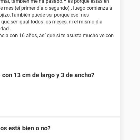
ormal, también me ha pasado.Y es porque estás en
se mes (el primer día o segundo) , luego comienza a
ojizo.También puede ser porque ese mes
 que ser igual todos los meses, ni el mismo día
idad..
ncia con 16 años, así que si te asusta mucho ve con
a con 13 cm de largo y 3 de ancho?
os está bien o no?