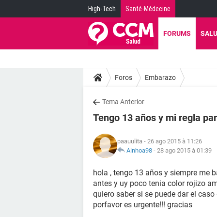
High-Tech
Santé-Médecine
FORUMS
SAL
Foros
Embarazo
Tema Anterior
Tengo 13 años y mi regla pa
paauulita
- 26 ago 2015 à 11:26
Ainhoa98
-
28 ago 2015 à 01:39
hola , tengo 13 años y siempre me 
antes y uy poco tenia color rojizo 
quiero saber si se puede dar el caso
porfavor es urgente!!! gracias