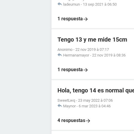
ladeumun
-
13 sep 2021 à 06:50
1 respuesta
Tengo 13 y me mide 15cm
Anonimo
-
22 nov 2019 à 07:17
Hermanamayor
-
22 nov 2019 à 08:36
1 respuesta
Hola, tengo 14 es normal q
SweetLwq
-
23 may 2022 à 07:06
Maynor
-
6 mar 2023 à 04:46
4 respuestas