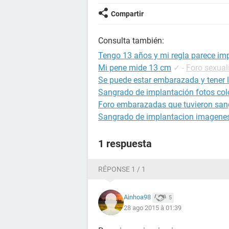
Compartir
Consulta también:
Tengo 13 años y mi regla parece im
Mi pene mide 13 cm
✓
-
Foro sexual
Se puede estar embarazada y tener l
Sangrado de implantación fotos col
Foro embarazadas que tuvieron san
Sangrado de implantacion imagenes
1 respuesta
RÉPONSE 1 / 1
Ainhoa98
5
28 ago 2015 à 01:39