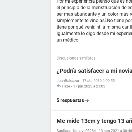
Por mi experiencia pienso que es n
el principio de la menstruación de e
ser mas abundante y un color mas r
simplemente te vino así.No tiene por
tiene por qué venir, ni la misma cant
Igualmente lo digo desde mi experie
un médico.
Discusiones similares
¿Podría satisfacer a mi novi
JuanBalcazar
-
17 abr 2019 à 00:55
Faze
-
17 jun 2023 à 21:03
5 respuestas
Me mide 13cm y tengo 13 añ
Santiago_tamayo03284
-
13 sep 2021 à 06:46